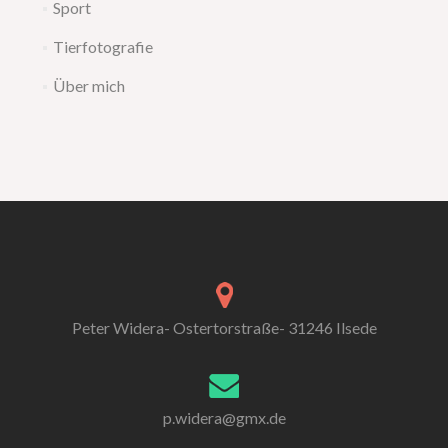
Sport
Tierfotografie
Über mich
Peter Widera- Ostertorstraße- 31246 Ilsede
p.widera@gmx.de