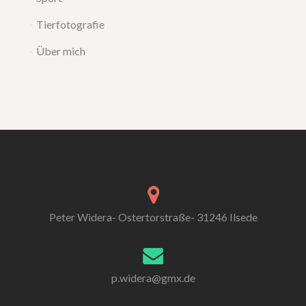
Tierfotografie
Über mich
Peter Widera- Ostertorstraße- 31246 Ilsede
p.widera@gmx.de